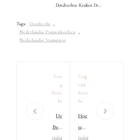
Dordrechtse Keuken De…
Tags:
Dordrecht
,
Nederlandse Pannenkoeken
,
Nederlandse Stamppot
Vori
Volg
G
End
Beric
Beric
Ht
Ht
De
Hoe
Best
je
30/01
30/01
e
de