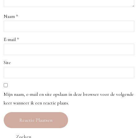
en
t
van
erva
Naam
*
Stad
ren
sfot
E-mail
*
ogra
fie
Site
Mijn naam, e-mail en site opslaan in deze browser voor de volgende
keer wanneer ik een reactie plaats.
Zoeken