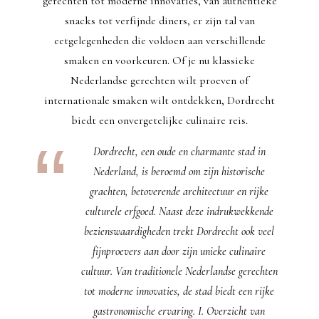
gerechten tot moderne innovaties, van authentieke
snacks tot verfijnde diners, er zijn tal van
eetgelegenheden die voldoen aan verschillende
smaken en voorkeuren. Of je nu klassieke
Nederlandse gerechten wilt proeven of
internationale smaken wilt ontdekken, Dordrecht
biedt een onvergetelijke culinaire reis.
Dordrecht, een oude en charmante stad in
Nederland, is beroemd om zijn historische
grachten, betoverende architectuur en rijke
culturele erfgoed. Naast deze indrukwekkende
bezienswaardigheden trekt Dordrecht ook veel
fijnproevers aan door zijn unieke culinaire
cultuur. Van traditionele Nederlandse gerechten
tot moderne innovaties, de stad biedt een rijke
gastronomische ervaring. I. Overzicht van