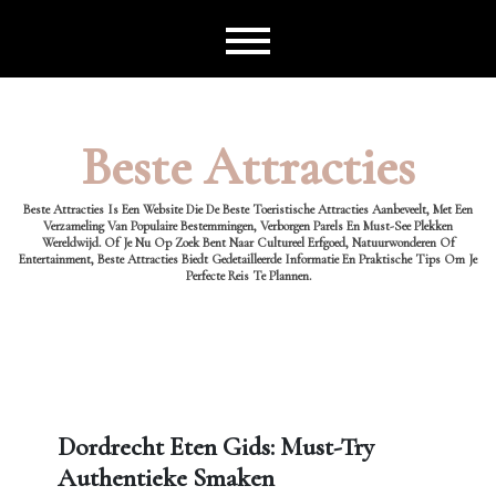
Ga
naar
de
inhoud
Beste Attracties
Beste Attracties Is Een Website Die De Beste Toeristische Attracties Aanbeveelt, Met Een
Verzameling Van Populaire Bestemmingen, Verborgen Parels En Must-See Plekken
Wereldwijd. Of Je Nu Op Zoek Bent Naar Cultureel Erfgoed, Natuurwonderen Of
Entertainment, Beste Attracties Biedt Gedetailleerde Informatie En Praktische Tips Om Je
Perfecte Reis Te Plannen.
Dordrecht Eten Gids: Must-Try
Authentieke Smaken