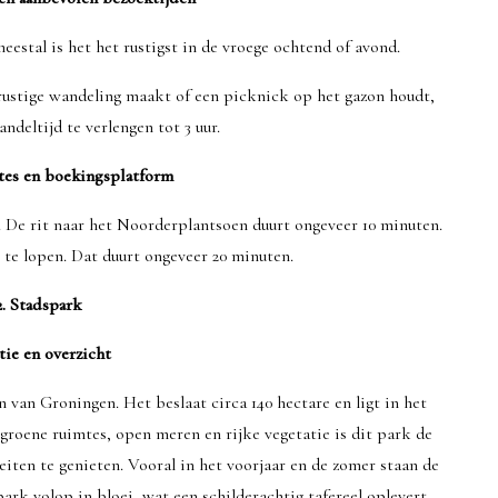
estal is het het rustigst in de vroege ochtend of avond.
n rustige wandeling maakt of een picknick op het gazon houdt,
ndeltijd te verlengen tot 3 uur.
tes en boekingsplatform
. De rit naar het Noorderplantsoen duurt ongeveer 10 minuten.
te lopen. Dat duurt ongeveer 20 minuten.
2. Stadspark
tie en overzicht
 van Groningen. Het beslaat circa 140 hectare en ligt in het
groene ruimtes, open meren en rijke vegetatie is dit park de
ten te genieten. Vooral in het voorjaar en de zomer staan ​​de
ark volop in bloei, wat een schilderachtig tafereel oplevert.