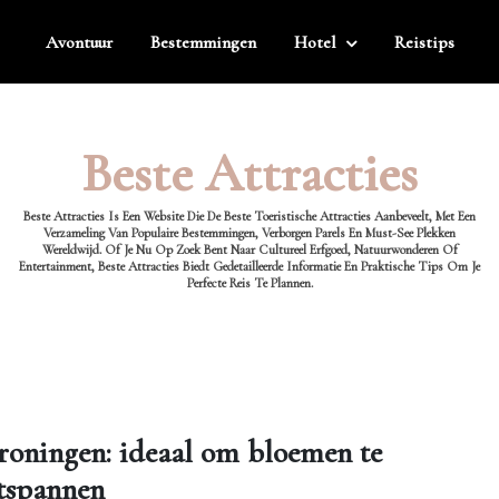
Avontuur
Bestemmingen
Hotel
Reistips
Beste Attracties
Beste Attracties Is Een Website Die De Beste Toeristische Attracties Aanbeveelt, Met Een
Verzameling Van Populaire Bestemmingen, Verborgen Parels En Must-See Plekken
Wereldwijd. Of Je Nu Op Zoek Bent Naar Cultureel Erfgoed, Natuurwonderen Of
Entertainment, Beste Attracties Biedt Gedetailleerde Informatie En Praktische Tips Om Je
Perfecte Reis Te Plannen.
roningen: ideaal om bloemen te
ntspannen