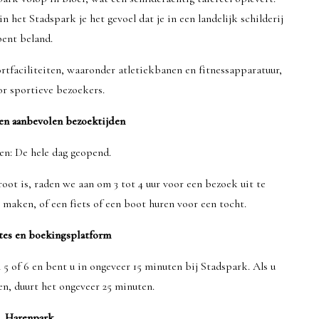
 het Stadspark je het gevoel dat je in een landelijk schilderij
bent beland.
rtfaciliteiten, waaronder atletiekbanen en fitnessapparatuur,
or sportieve bezoekers.
en aanbevolen bezoektijden
en: De hele dag geopend.
ot is, raden we aan om 3 tot 4 uur voor een bezoek uit te
 maken, of een fiets of een boot huren voor een tocht.
tes en boekingsplatform
5 of 6 en bent u in ongeveer 15 minuten bij Stadspark. Als u
en, duurt het ongeveer 25 minuten.
3. Harenpark