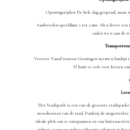
Openingstijden: De hele dag geopend, maar me
Aanbevolen speelduur: 1 tot 2 uur. Als u liever ee
raden we u aan de wa
Transportrou
Vervoer: Vanaf station Groningen neemt u buslijn 1
U kunt er ook voor kiezen om 
Loca
Het Stadspark is een van de grootste stadsparken
noordoosten van de stad. Dankzij de uitgestrekte 
ideale plek om te ontspannen en van buitenactivitei
tulpen, rozen en andere inheemse planten in het p