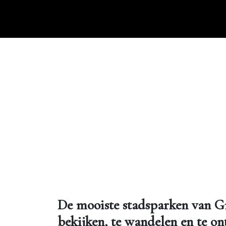
Ga
naar
de
inhoud
De mooiste stadsparken van G
bekijken, te wandelen en te o