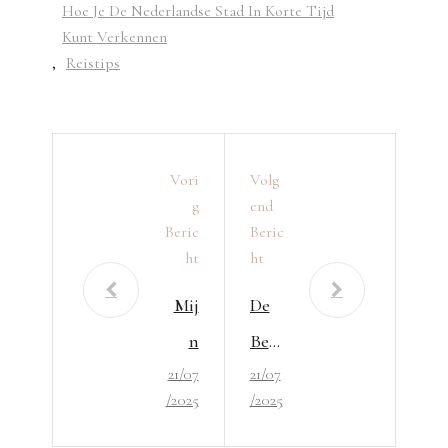
Hoe Je De Nederlandse Stad In Korte Tijd
Kunt Verkennen
,
Reistips
Vori
Volg
G
End
Beric
Beric
Ht
Ht
Mij
De
n
Best
21/07
21/07
Reis
e
/2025
/2025
naar
Vluc