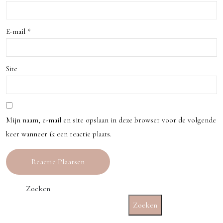
Boe
Perf
ken
ecte
E-mail
*
met
Vak
Kort
anti
Site
ing?
e
Mijn naam, e-mail en site opslaan in deze browser voor de volgende
keer wanneer ik een reactie plaats.
Zoeken
Zoeken