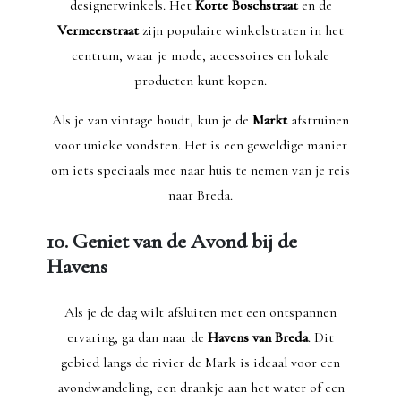
designerwinkels. Het
Korte Boschstraat
en de
Vermeerstraat
zijn populaire winkelstraten in het
centrum, waar je mode, accessoires en lokale
producten kunt kopen.
Als je van vintage houdt, kun je de
Markt
afstruinen
voor unieke vondsten. Het is een geweldige manier
om iets speciaals mee naar huis te nemen van je reis
naar Breda.
10. Geniet van de Avond bij de
Havens
Als je de dag wilt afsluiten met een ontspannen
ervaring, ga dan naar de
Havens van Breda
. Dit
gebied langs de rivier de Mark is ideaal voor een
avondwandeling, een drankje aan het water of een