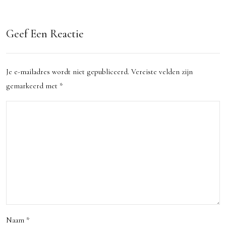
Bre
ht
da:
Sche
Geef Een Reactie
Hoe
ma’s
Kies
voor
Je e-mailadres wordt niet gepubliceerd.
Vereiste velden zijn
je
een
gemarkeerd met
*
de
Kort
Mee
e
st
Trip
Han
naar
dige
Bre
Vluc
da:
hten
Plan
en
je
Naam
*