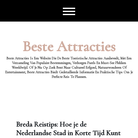
Ga
naar
de
inhoud
Beste Attracties
Beste Attracties Is Een Website Die De Beste Toeristische Attracties Aanbeveelt, Met Een
Verzameling Van Populaire Bestemmingen, Verborgen Parels En Must-See Plekken
Wereldwijd. Of Je Nu Op Zoek Bent Naar Cultureel Erfgoed, Natuurwonderen Of
Entertainment, Beste Attracties Biedt Gedetailleerde Informatie En Praktische Tips Om Je
Perfecte Reis Te Plannen.
Breda Reistips: Hoe je de
Nederlandse Stad in Korte Tijd Kunt