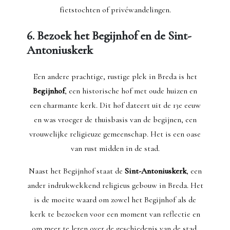
fietstochten of privéwandelingen.
6. Bezoek het Begijnhof en de Sint-
Antoniuskerk
Een andere prachtige, rustige plek in Breda is het
Begijnhof
, een historische hof met oude huizen en
een charmante kerk. Dit hof dateert uit de 13e eeuw
en was vroeger de thuisbasis van de begijnen, een
vrouwelijke religieuze gemeenschap. Het is een oase
van rust midden in de stad.
Naast het Begijnhof staat de
Sint-Antoniuskerk
, een
ander indrukwekkend religieus gebouw in Breda. Het
is de moeite waard om zowel het Begijnhof als de
kerk te bezoeken voor een moment van reflectie en
om meer te leren over de geschiedenis van de stad.