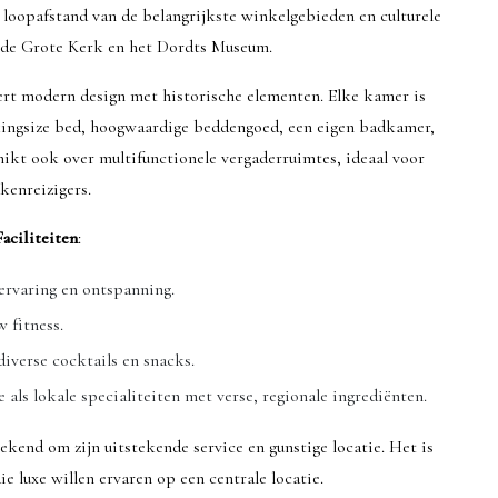
 loopafstand van de belangrijkste winkelgebieden en culturele
 de Grote Kerk en het Dordts Museum.
rt modern design met historische elementen. Elke kamer is
 kingsize bed, hoogwaardige beddengoed, een eigen badkamer,
hikt ook over multifunctionele vergaderruimtes, ideaal voor
kenreizigers.
Faciliteiten
:
ervaring en ontspanning.
 fitness.
diverse cocktails en snacks.
e als lokale specialiteiten met verse, regionale ingrediënten.
ekend om zijn uitstekende service en gunstige locatie. Het is
ie luxe willen ervaren op een centrale locatie.