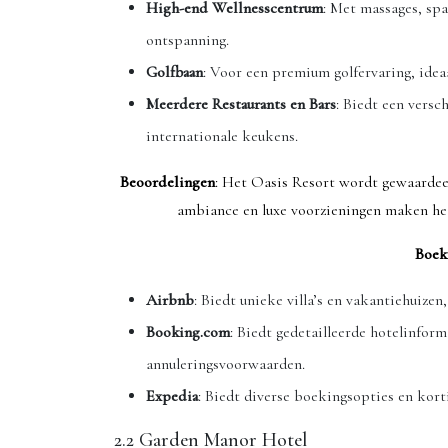
High-end Wellnesscentrum
: Met massages, sp
ontspanning.
Golfbaan
: Voor een premium golfervaring, ideaa
Meerdere Restaurants en Bars
: Biedt een versc
internationale keukens.
Beoordelingen
: Het Oasis Resort wordt gewaardeer
ambiance en luxe voorzieningen maken het
Boek
Airbnb
: Biedt unieke villa’s en vakantiehuize
Booking.com
: Biedt gedetailleerde hotelinfor
annuleringsvoorwaarden.
Expedia
: Biedt diverse boekingsopties en kort
2.2 Garden Manor Hotel