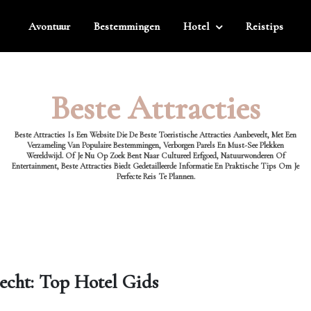
Avontuur
Bestemmingen
Hotel
Reistips
Beste Attracties
Beste Attracties Is Een Website Die De Beste Toeristische Attracties Aanbeveelt, Met Een
Verzameling Van Populaire Bestemmingen, Verborgen Parels En Must-See Plekken
Wereldwijd. Of Je Nu Op Zoek Bent Naar Cultureel Erfgoed, Natuurwonderen Of
Entertainment, Beste Attracties Biedt Gedetailleerde Informatie En Praktische Tips Om Je
Perfecte Reis Te Plannen.
cht: Top Hotel Gids