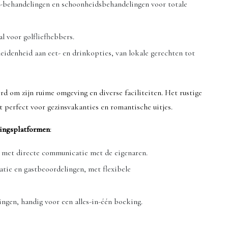
a-behandelingen en schoonheidsbehandelingen voor totale
l voor golfliefhebbers.
heidenheid aan eet- en drinkopties, van lokale gerechten tot
d om zijn ruime omgeving en diverse faciliteiten. Het rustige
 perfect voor gezinsvakanties en romantische uitjes.
ingsplatformen
:
n, met directe communicatie met de eigenaren.
matie en gastbeoordelingen, met flexibele
ingen, handig voor een alles-in-één boeking.