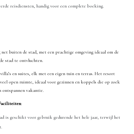
reerde reisdiensten, handig voor een complete boeking.
g net buiten de stad, met een prachtige omgeving ideaal om de
de stad te ontvluchten.
illa’s en suites, elk met een eigen tuin en terras. Het resort
veel open ruimte, ideaal voor gezinnen en koppels die op zoek
en ontspannen vakantie.
Faciliteiten
:
 is geschikt voor gebruik gedurende het hele jaar, terwijl het
t.