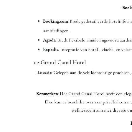
Boek
Booking.com
: Biedt gedetailleerde hotelinfor
aanbiedingen.
Agoda
: Biedt flexibele annuleringsvoorwaarde
Expedia
: Integratie van hotel-, vlucht- en v
1.2 Grand Canal Hotel
Locatie
: Gelegen aan de schilderachtige grachten
Kenmerken
: Het Grand Canal Hotel heeft een eleg
Elke kamer beschikt over een privébalkon met
wellnesscentrum met diverse on