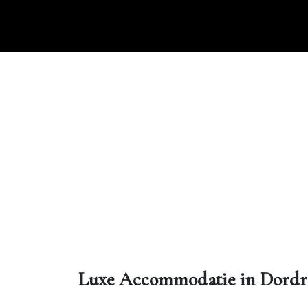
Ga
naar
de
inhoud
Luxe Accommodatie in Dordre