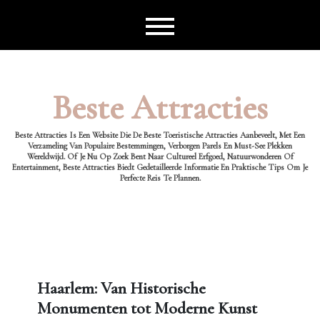
Ga
naar
de
inhoud
Beste Attracties
Beste Attracties Is Een Website Die De Beste Toeristische Attracties Aanbeveelt, Met Een
Verzameling Van Populaire Bestemmingen, Verborgen Parels En Must-See Plekken
Wereldwijd. Of Je Nu Op Zoek Bent Naar Cultureel Erfgoed, Natuurwonderen Of
Entertainment, Beste Attracties Biedt Gedetailleerde Informatie En Praktische Tips Om Je
Perfecte Reis Te Plannen.
Haarlem: Van Historische
Monumenten tot Moderne Kunst