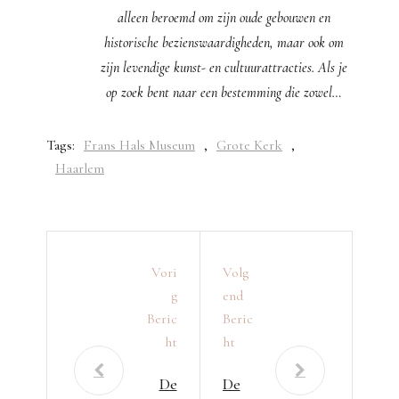
alleen beroemd om zijn oude gebouwen en
historische bezienswaardigheden, maar ook om
zijn levendige kunst- en cultuurattracties. Als je
op zoek bent naar een bestemming die zowel…
Tags:
Frans Hals Museum
,
Grote Kerk
,
Haarlem
Vori
Volg
G
End
Beric
Beric
Ht
Ht
De
De