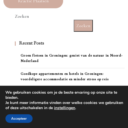
Zoeken
Zoeken
Recent Posts
Groen fietsen in Groningen: geniet van de natuur in Noord-
Nederland
Goedkope appartementen en hotels in Groningen:
voordeligere accommodatie en minder stress op reis
We gebruiken cookies om je de beste ervaring op onze site te
De mooiste stadsparken van Groningen: ideaal om bloemen te
bieden.
bekijken, te wandelen en te ontspannen
Je kunt meer informatie vinden over welke cookies we gebruiken
of deze uitschakelen in de
instellingen
.
Winkelroute Groningen: ontdek de trendy buurten en unieke
winkels van de stad
Accepteer