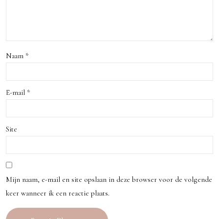
van
mod
erni
teit
Naam
*
en
natu
E-mail
*
ur
Site
Mijn naam, e-mail en site opslaan in deze browser voor de volgende
keer wanneer ik een reactie plaats.