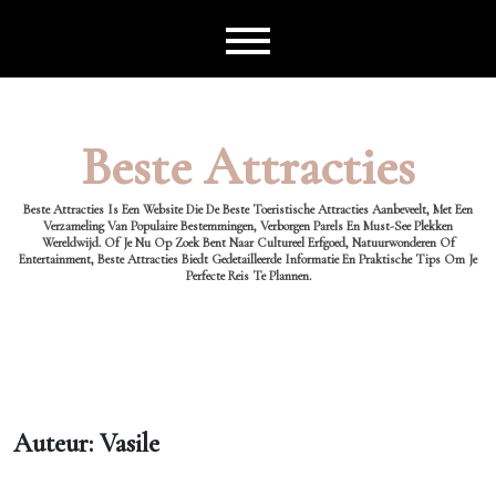
Ga
naar
de
inhoud
Beste Attracties
Beste Attracties Is Een Website Die De Beste Toeristische Attracties Aanbeveelt, Met Een
Verzameling Van Populaire Bestemmingen, Verborgen Parels En Must-See Plekken
Wereldwijd. Of Je Nu Op Zoek Bent Naar Cultureel Erfgoed, Natuurwonderen Of
Entertainment, Beste Attracties Biedt Gedetailleerde Informatie En Praktische Tips Om Je
Perfecte Reis Te Plannen.
Auteur:
Vasile