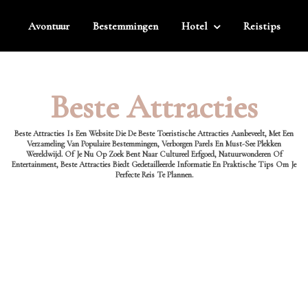
Avontuur
Bestemmingen
Hotel
Reistips
Beste Attracties
Beste Attracties Is Een Website Die De Beste Toeristische Attracties Aanbeveelt, Met Een
Verzameling Van Populaire Bestemmingen, Verborgen Parels En Must-See Plekken
Wereldwijd. Of Je Nu Op Zoek Bent Naar Cultureel Erfgoed, Natuurwonderen Of
Entertainment, Beste Attracties Biedt Gedetailleerde Informatie En Praktische Tips Om Je
Perfecte Reis Te Plannen.