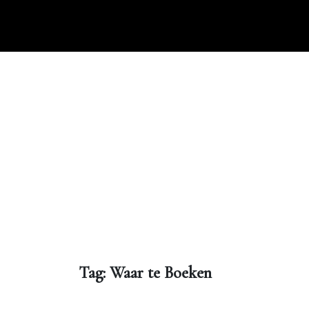
Ga
naar
de
inhoud
Tag:
Waar te Boeken