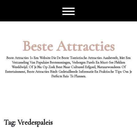
Ga
naar
de
inhoud
Beste Attracties
Beste Attracties Is Een Website Die De Beste Toeristische Attracties Aanbeveelt, Met Een
Verzameling Van Populaire Bestemmingen, Verborgen Parels En Must-See Plekken
Wereldwijd. Of Je Nu Op Zoek Bent Naar Cultureel Erfgoed, Natuurwonderen Of
Entertainment, Beste Attracties Biedt Gedetailleerde Informatie En Praktische Tips Om Je
Perfecte Reis Te Plannen.
Tag:
Vredespaleis