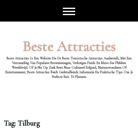
Ga
naar
de
inhoud
Beste Attracties
Beste Attracties Is Een Website Die De Beste Toeristische Attracties Aanbeveelt, Met Een
Verzameling Van Populaire Bestemmingen, Verborgen Parels En Must-See Plekken
Wereldwijd. Of Je Nu Op Zoek Bent Naar Cultureel Erfgoed, Natuurwonderen Of
Entertainment, Beste Attracties Biedt Gedetailleerde Informatie En Praktische Tips Om Je
Perfecte Reis Te Plannen.
Tag:
Tilburg