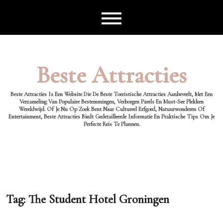
Ga
naar
de
inhoud
Beste Attracties
Beste Attracties Is Een Website Die De Beste Toeristische Attracties Aanbeveelt, Met Een
Verzameling Van Populaire Bestemmingen, Verborgen Parels En Must-See Plekken
Wereldwijd. Of Je Nu Op Zoek Bent Naar Cultureel Erfgoed, Natuurwonderen Of
Entertainment, Beste Attracties Biedt Gedetailleerde Informatie En Praktische Tips Om Je
Perfecte Reis Te Plannen.
Tag:
The Student Hotel Groningen