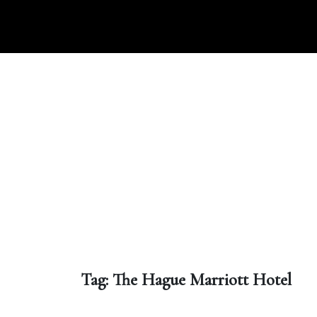
Ga
naar
de
inhoud
Tag:
The Hague Marriott Hotel