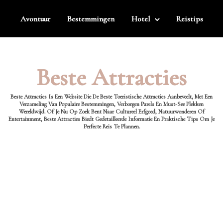
Avontuur
Bestemmingen
Hotel
Reistips
Beste Attracties
Beste Attracties Is Een Website Die De Beste Toeristische Attracties Aanbeveelt, Met Een
Verzameling Van Populaire Bestemmingen, Verborgen Parels En Must-See Plekken
Wereldwijd. Of Je Nu Op Zoek Bent Naar Cultureel Erfgoed, Natuurwonderen Of
Entertainment, Beste Attracties Biedt Gedetailleerde Informatie En Praktische Tips Om Je
Perfecte Reis Te Plannen.