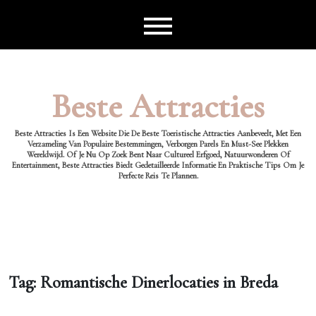
Ga
naar
de
inhoud
Beste Attracties
Beste Attracties Is Een Website Die De Beste Toeristische Attracties Aanbeveelt, Met Een
Verzameling Van Populaire Bestemmingen, Verborgen Parels En Must-See Plekken
Wereldwijd. Of Je Nu Op Zoek Bent Naar Cultureel Erfgoed, Natuurwonderen Of
Entertainment, Beste Attracties Biedt Gedetailleerde Informatie En Praktische Tips Om Je
Perfecte Reis Te Plannen.
Tag:
Romantische Dinerlocaties in Breda