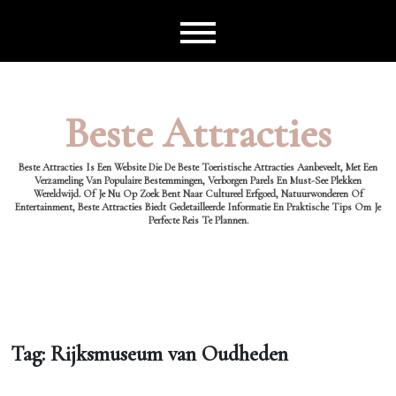
Ga
naar
de
inhoud
Beste Attracties
Beste Attracties Is Een Website Die De Beste Toeristische Attracties Aanbeveelt, Met Een
Verzameling Van Populaire Bestemmingen, Verborgen Parels En Must-See Plekken
Wereldwijd. Of Je Nu Op Zoek Bent Naar Cultureel Erfgoed, Natuurwonderen Of
Entertainment, Beste Attracties Biedt Gedetailleerde Informatie En Praktische Tips Om Je
Perfecte Reis Te Plannen.
Tag:
Rijksmuseum van Oudheden