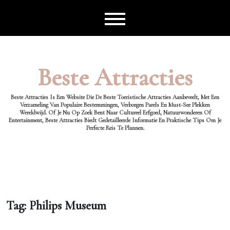
Ga
naar
de
inhoud
Beste Attracties
Beste Attracties Is Een Website Die De Beste Toeristische Attracties Aanbeveelt, Met Een
Verzameling Van Populaire Bestemmingen, Verborgen Parels En Must-See Plekken
Wereldwijd. Of Je Nu Op Zoek Bent Naar Cultureel Erfgoed, Natuurwonderen Of
Entertainment, Beste Attracties Biedt Gedetailleerde Informatie En Praktische Tips Om Je
Perfecte Reis Te Plannen.
Tag:
Philips Museum