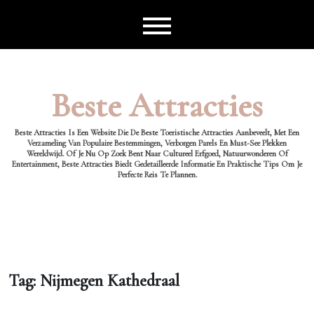
Ga
naar
de
inhoud
Beste Attracties
Beste Attracties Is Een Website Die De Beste Toeristische Attracties Aanbeveelt, Met Een
Verzameling Van Populaire Bestemmingen, Verborgen Parels En Must-See Plekken
Wereldwijd. Of Je Nu Op Zoek Bent Naar Cultureel Erfgoed, Natuurwonderen Of
Entertainment, Beste Attracties Biedt Gedetailleerde Informatie En Praktische Tips Om Je
Perfecte Reis Te Plannen.
Tag:
Nijmegen Kathedraal