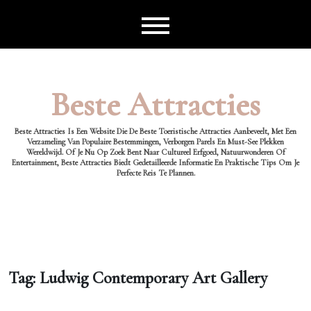
Ga
naar
de
inhoud
Beste Attracties
Beste Attracties Is Een Website Die De Beste Toeristische Attracties Aanbeveelt, Met Een
Verzameling Van Populaire Bestemmingen, Verborgen Parels En Must-See Plekken
Wereldwijd. Of Je Nu Op Zoek Bent Naar Cultureel Erfgoed, Natuurwonderen Of
Entertainment, Beste Attracties Biedt Gedetailleerde Informatie En Praktische Tips Om Je
Perfecte Reis Te Plannen.
Tag:
Ludwig Contemporary Art Gallery