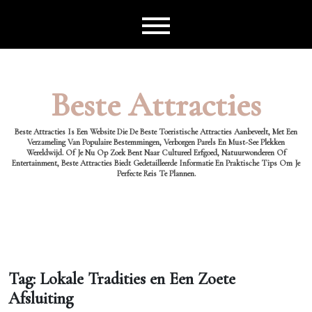
Ga
naar
de
inhoud
Beste Attracties
Beste Attracties Is Een Website Die De Beste Toeristische Attracties Aanbeveelt, Met Een
Verzameling Van Populaire Bestemmingen, Verborgen Parels En Must-See Plekken
Wereldwijd. Of Je Nu Op Zoek Bent Naar Cultureel Erfgoed, Natuurwonderen Of
Entertainment, Beste Attracties Biedt Gedetailleerde Informatie En Praktische Tips Om Je
Perfecte Reis Te Plannen.
Tag:
Lokale Tradities en Een Zoete
Afsluiting