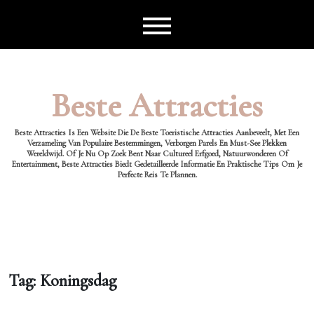
Ga
naar
de
inhoud
Beste Attracties
Beste Attracties Is Een Website Die De Beste Toeristische Attracties Aanbeveelt, Met Een
Verzameling Van Populaire Bestemmingen, Verborgen Parels En Must-See Plekken
Wereldwijd. Of Je Nu Op Zoek Bent Naar Cultureel Erfgoed, Natuurwonderen Of
Entertainment, Beste Attracties Biedt Gedetailleerde Informatie En Praktische Tips Om Je
Perfecte Reis Te Plannen.
Tag:
Koningsdag