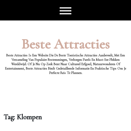
Ga
naar
de
inhoud
Beste Attracties
Beste Attracties Is Een Website Die De Beste Toeristische Attracties Aanbeveelt, Met Een
Verzameling Van Populaire Bestemmingen, Verborgen Parels En Must-See Plekken
Wereldwijd. Of Je Nu Op Zoek Bent Naar Cultureel Erfgoed, Natuurwonderen Of
Entertainment, Beste Attracties Biedt Gedetailleerde Informatie En Praktische Tips Om Je
Perfecte Reis Te Plannen.
Tag:
Klompen