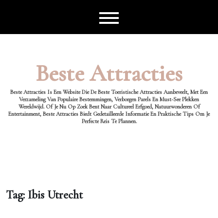
Ga
naar
de
inhoud
Beste Attracties
Beste Attracties Is Een Website Die De Beste Toeristische Attracties Aanbeveelt, Met Een
Verzameling Van Populaire Bestemmingen, Verborgen Parels En Must-See Plekken
Wereldwijd. Of Je Nu Op Zoek Bent Naar Cultureel Erfgoed, Natuurwonderen Of
Entertainment, Beste Attracties Biedt Gedetailleerde Informatie En Praktische Tips Om Je
Perfecte Reis Te Plannen.
Tag:
Ibis Utrecht