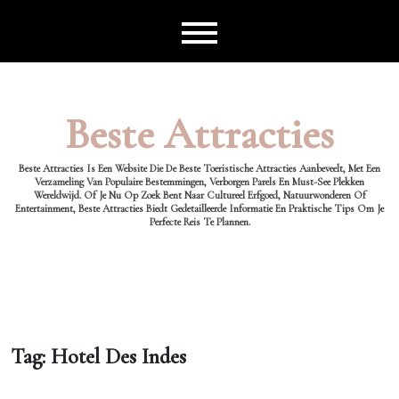
Ga
naar
de
inhoud
Beste Attracties
Beste Attracties Is Een Website Die De Beste Toeristische Attracties Aanbeveelt, Met Een
Verzameling Van Populaire Bestemmingen, Verborgen Parels En Must-See Plekken
Wereldwijd. Of Je Nu Op Zoek Bent Naar Cultureel Erfgoed, Natuurwonderen Of
Entertainment, Beste Attracties Biedt Gedetailleerde Informatie En Praktische Tips Om Je
Perfecte Reis Te Plannen.
Tag:
Hotel Des Indes