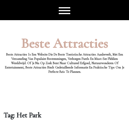
Ga
naar
de
inhoud
Beste Attracties
Beste Attracties Is Een Website Die De Beste Toeristische Attracties Aanbeveelt, Met Een
Verzameling Van Populaire Bestemmingen, Verborgen Parels En Must-See Plekken
Wereldwijd. Of Je Nu Op Zoek Bent Naar Cultureel Erfgoed, Natuurwonderen Of
Entertainment, Beste Attracties Biedt Gedetailleerde Informatie En Praktische Tips Om Je
Perfecte Reis Te Plannen.
Tag:
Het Park