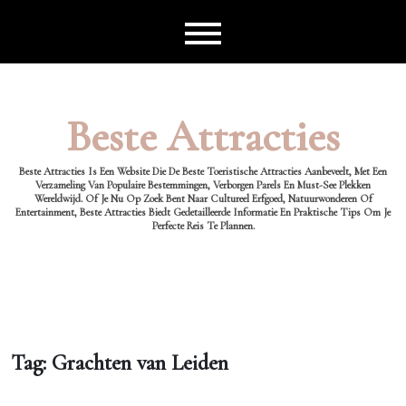
Ga
naar
de
inhoud
Beste Attracties
Beste Attracties Is Een Website Die De Beste Toeristische Attracties Aanbeveelt, Met Een
Verzameling Van Populaire Bestemmingen, Verborgen Parels En Must-See Plekken
Wereldwijd. Of Je Nu Op Zoek Bent Naar Cultureel Erfgoed, Natuurwonderen Of
Entertainment, Beste Attracties Biedt Gedetailleerde Informatie En Praktische Tips Om Je
Perfecte Reis Te Plannen.
Tag:
Grachten van Leiden