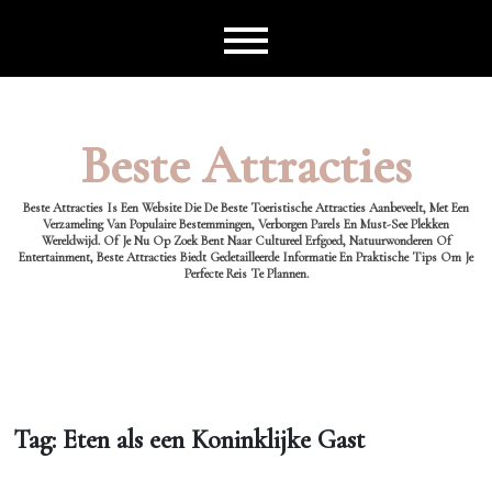
Ga
naar
de
inhoud
Beste Attracties
Beste Attracties Is Een Website Die De Beste Toeristische Attracties Aanbeveelt, Met Een
Verzameling Van Populaire Bestemmingen, Verborgen Parels En Must-See Plekken
Wereldwijd. Of Je Nu Op Zoek Bent Naar Cultureel Erfgoed, Natuurwonderen Of
Entertainment, Beste Attracties Biedt Gedetailleerde Informatie En Praktische Tips Om Je
Perfecte Reis Te Plannen.
Tag:
Eten als een Koninklijke Gast