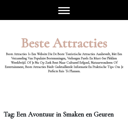
Ga
naar
de
inhoud
Beste Attracties
Beste Attracties Is Een Website Die De Beste Toeristische Attracties Aanbeveelt, Met Een
Verzameling Van Populaire Bestemmingen, Verborgen Parels En Must-See Plekken
Wereldwijd. Of Je Nu Op Zoek Bent Naar Cultureel Erfgoed, Natuurwonderen Of
Entertainment, Beste Attracties Biedt Gedetailleerde Informatie En Praktische Tips Om Je
Perfecte Reis Te Plannen.
Tag:
Een Avontuur in Smaken en Geuren