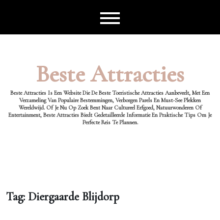
Ga
naar
de
inhoud
Beste Attracties
Beste Attracties Is Een Website Die De Beste Toeristische Attracties Aanbeveelt, Met Een
Verzameling Van Populaire Bestemmingen, Verborgen Parels En Must-See Plekken
Wereldwijd. Of Je Nu Op Zoek Bent Naar Cultureel Erfgoed, Natuurwonderen Of
Entertainment, Beste Attracties Biedt Gedetailleerde Informatie En Praktische Tips Om Je
Perfecte Reis Te Plannen.
Tag:
Diergaarde Blijdorp