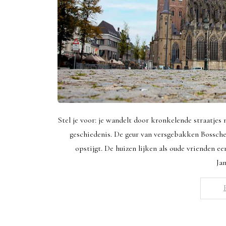
Stel je voor: je wandelt door kronkelende straatjes
geschiedenis. De geur van versgebakken Bossche 
opstijgt. De huizen lijken als oude vrienden ee
Ja