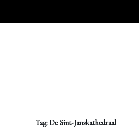
Ga
naar
de
inhoud
Tag:
De Sint-Janskathedraal