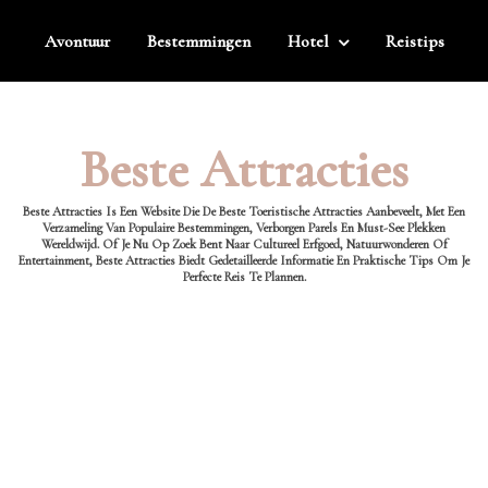
Avontuur
Bestemmingen
Hotel
Reistips
Beste Attracties
Beste Attracties Is Een Website Die De Beste Toeristische Attracties Aanbeveelt, Met Een
Verzameling Van Populaire Bestemmingen, Verborgen Parels En Must-See Plekken
Wereldwijd. Of Je Nu Op Zoek Bent Naar Cultureel Erfgoed, Natuurwonderen Of
Entertainment, Beste Attracties Biedt Gedetailleerde Informatie En Praktische Tips Om Je
Perfecte Reis Te Plannen.