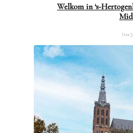
Welkom in ‘s-Hertogenb
Mid
Door
V