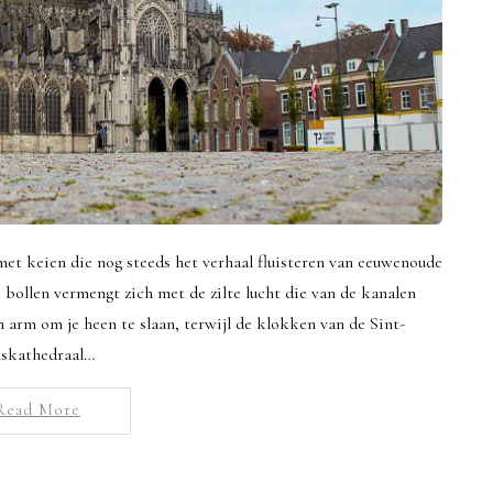
 met keien die nog steeds het verhaal fluisteren van eeuwenoude
bollen vermengt zich met de zilte lucht die van de kanalen
n arm om je heen te slaan, terwijl de klokken van de Sint-
nskathedraal…
Read More