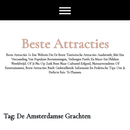
Ga
naar
de
inhoud
Beste Attracties
Beste Attracties Is Een Website Die De Beste Toeristische Attracties Aanbeveelt, Met Een
Verzameling Van Populaire Bestemmingen, Verborgen Parels En Must-See Plekken
Wereldwijd. Of Je Nu Op Zoek Bent Naar Cultureel Erfgoed, Natuurwonderen Of
Entertainment, Beste Attracties Biedt Gedetailleerde Informatie En Praktische Tips Om Je
Perfecte Reis Te Plannen.
Tag:
De Amsterdamse Grachten