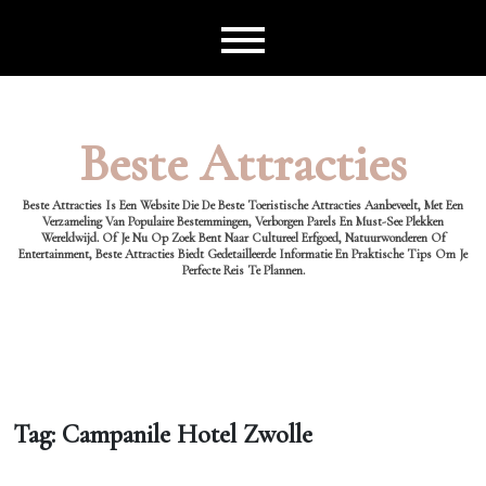
Ga
naar
de
inhoud
Beste Attracties
Beste Attracties Is Een Website Die De Beste Toeristische Attracties Aanbeveelt, Met Een
Verzameling Van Populaire Bestemmingen, Verborgen Parels En Must-See Plekken
Wereldwijd. Of Je Nu Op Zoek Bent Naar Cultureel Erfgoed, Natuurwonderen Of
Entertainment, Beste Attracties Biedt Gedetailleerde Informatie En Praktische Tips Om Je
Perfecte Reis Te Plannen.
Tag:
Campanile Hotel Zwolle