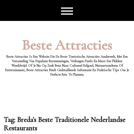
Ga
naar
de
inhoud
Beste Attracties
Beste Attracties Is Een Website Die De Beste Toeristische Attracties Aanbeveelt, Met Een
Verzameling Van Populaire Bestemmingen, Verborgen Parels En Must-See Plekken
Wereldwijd. Of Je Nu Op Zoek Bent Naar Cultureel Erfgoed, Natuurwonderen Of
Entertainment, Beste Attracties Biedt Gedetailleerde Informatie En Praktische Tips Om Je
Perfecte Reis Te Plannen.
Tag:
Breda’s Beste Traditionele Nederlandse
Restaurants